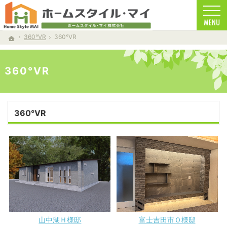
南都留郡の注文住宅・新築戸建てを手がける工務店ならホームスタイルマイ
南都留郡で安心の一戸建て｜ホームスタイルマイ
360°VR
360°VR
ホーム
360°VR
360°VR
山中湖Ｈ様邸
富士吉田市Ｏ様邸