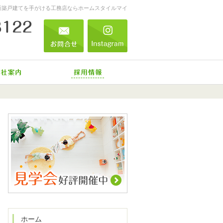
新築戸建てを手がける工務店ならホームスタイルマイ
0555-73-8122
営業時間
お問合せ
Instagram
9:00～17:30
定休日
不定休
ーム工事
会社案内
採用情報
0555-73-8122
営業時
お問合せ
Instagram
間
9:00
～
17:30
定休日
不定休
ホーム