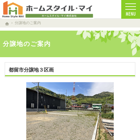
南都留郡の注文住宅・新築戸建てを手がける工務店ならホームスタイルマイ
南都留郡で安心の一戸建て｜ホームスタイルマイ
分譲地のご案内
ホーム
分譲地のご案内
都留市分譲地３区画