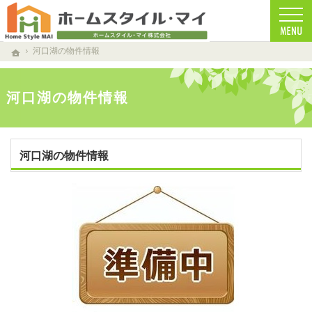
南都留郡の注文住宅・新築戸建てを手がける工務店ならホームスタイルマイ
南都留郡で安心の一戸建て｜ホームスタイルマイ
河口湖の物件情報
ホーム
河口湖の物件情報
河口湖の物件情報