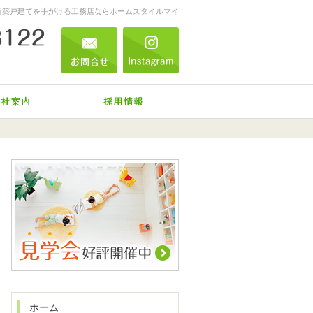
新築戸建てを手がける工務店ならホームスタイルマイ
0555-73-8122
営業時間
お問合せ
Instagram
9:00～17:30
定休日
不定休
ーム工事
会社案内
採用情報
0555-73-8122
営業時
お問合せ
Instagram
間
9:00
～
17:30
定休日
不定休
ホーム